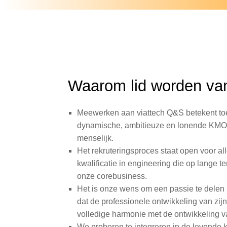
Waarom lid worden va
Meewerken
aan viattech Q&S betekent to
dynamische, ambitieuze en lonende KMO,
menselijk.
Het rekruteringsproces staat open voor a
kwalificatie in engineering die op lange te
onze corebusiness.
Het is onze wens om een ​​passie te delen 
dat de professionele ontwikkeling van zij
volledige harmonie met de ontwikkeling v
We proberen te integreren in de levende kr