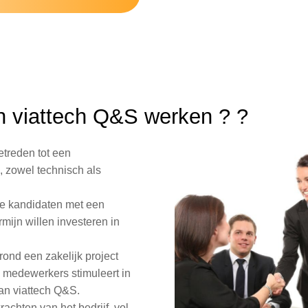
n viattech Q&S
werken ?
?
etreden tot een
 zowel technisch als
lle kandidaten met een
rmijn willen investeren in
rond een zakelijk project
n medewerkers stimuleert in
an viattech Q&S.
achten van het bedrijf, vol