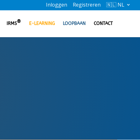
Inloggen
Registreren
🇳🇱 NL
®
IRMS
E-LEARNING
LOOPBAAN
CONTACT