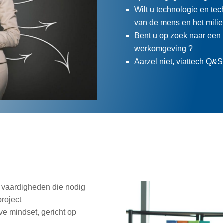
Wilt u technologie en te
van de mens en het milie
Bent u op zoek naar een 
werkomgeving ?
Aarzel niet, viattech Q&S i
 vaardigheden die nodig
project
ve mindset, gericht op