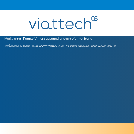
Lecteur
Media error: Format(s) not supported or source(s) not found
vidéo
Télécharger le fichier: https://www.viattech.com/wp-content/uploads/2020/12/carviajo.mp4