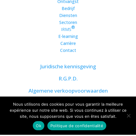
Ontvangst
Bedrijf
Diensten
Sectoren
®
IRMS
E-learning
Carrière
Contact
Juridische kennisgeving
R.G.P.D.
Algemene verkoopvoorwaarden
Nous utilisons des cookies pour vous garantir la meilleure
expérience sur notre site web. Si vous continuez à utiliser ce
site, nous supposerons que vous en êtes satisfait.
Ok
Politique de confidentialité